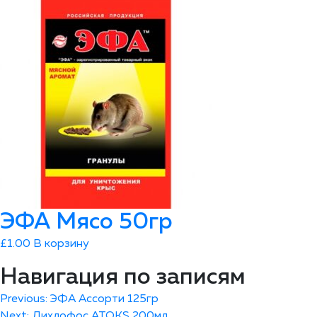
ЭФА Мясо 50гр
£
1.00
В корзину
Навигация по записям
Previous:
ЭФА Ассорти 125гр
Next:
Дихлофос ATOKS 200мл