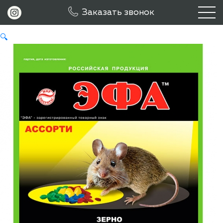
ЭФА Ассорти 150гр
Заказать звонок
🔍