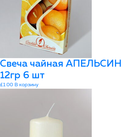
Свеча чайная АПЕЛЬСИН
12гр 6 шт
£
1.00
В корзину