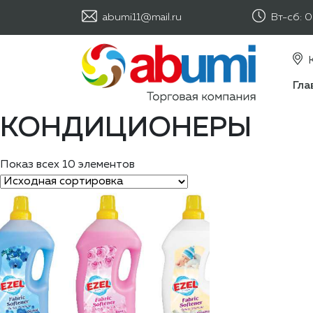
abumi11@mail.ru
Вт-сб: 
К
Гла
КОНДИЦИОНЕРЫ
Показ всех 10 элементов