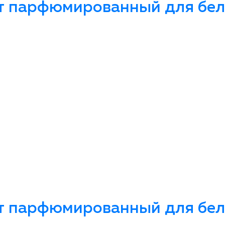
т парфюмированный для бель
т парфюмированный для бель